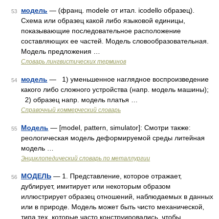
модель
— (франц. modele от итал. icodello образец).
53
Схема или образец какой либо языковой единицы,
показывающие последовательное расположение
составляющих ее частей. Модель словообразовательная.
Модель предложения …
Словарь лингвистических терминов
модель
— 1) уменьшенное наглядное воспроизведение
54
какого либо сложного устройства (напр. модель машины);
2) образец напр. модель платья …
Справочный коммерческий словарь
Модель
— [model, pattern, simulator]: Смотри также:
55
реологическая модель деформируемой среды литейная
модель …
Энциклопедический словарь по металлургии
МОДЕЛЬ
— 1. Представление, которое отражает,
56
дублирует, имитирует или некоторым образом
иллюстрирует образец отношений, наблюдаемых в данных
или в природе. Модель может быть чисто механической,
типа тех, которые часто конструировались, чтобы