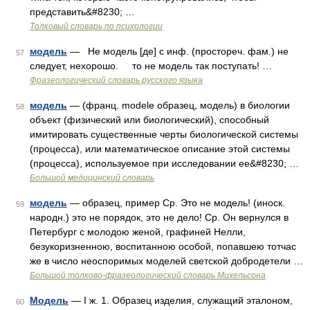
представить&#8230; …
Толковый словарь по психологии
модель
— Не модель [де] с инф. (простореч. фам.) не
57
следует, нехорошо. то не модель так поступать! …
Фразеологический словарь русского языка
модель
— (франц. modele образец, модель) в биологии
58
объект (физический или биологический), способный
имитировать существенные черты биологической системы
(процесса), или математическое описание этой системы
(процесса), используемое при исследовании ее&#8230; …
Большой медицинский словарь
модель
— образец, пример Ср. Это не модель! (иноск.
59
народн.) это не порядок, это не дело! Ср. Он вернулся в
Петербург с молодою женой, графиней Нелли,
безукоризненною, воспитанною особой, попавшею тотчас
же в число неоспоримых моделей светской добродетели …
Большой толково-фразеологический словарь Михельсона
Модель
— I ж. 1. Образец изделия, служащий эталоном,
60