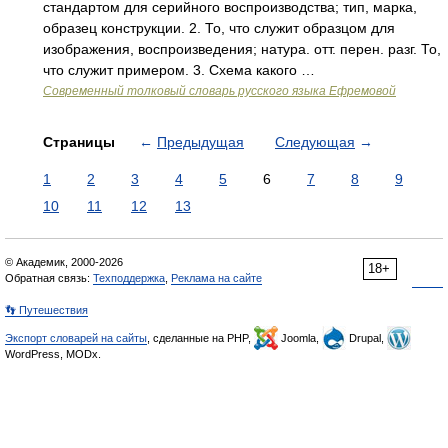
стандартом для серийного воспроизводства; тип, марка,
образец конструкции. 2. То, что служит образцом для
изображения, воспроизведения; натура. отт. перен. разг. То,
что служит примером. 3. Схема какого …
Современный толковый словарь русского языка Ефремовой
Страницы
←
Предыдущая
Следующая
→
1
2
3
4
5
6
7
8
9
10
11
12
13
© Академик, 2000-2026
18+
Обратная связь:
Техподдержка
,
Реклама на сайте
👣 Путешествия
Экспорт словарей на сайты
, сделанные на PHP,
Joomla,
Drupal,
WordPress, MODx.