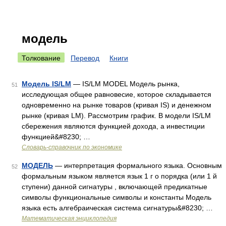
модель
Толкование
Перевод
Книги
Модель IS/LM
— IS/LM MODEL Модель рынка,
51
исследующая общее равновесие, которое складывается
одновременно на рынке товаров (кривая IS) и денежном
рынке (кривая LM). Рассмотрим график. В модели IS/LM
сбережения являются функцией дохода, а инвестиции
функцией&#8230; …
Словарь-справочник по экономике
МОДЕЛЬ
— интерпретация формального языка. Основным
52
формальным языком является язык 1 г о порядка (или 1 й
ступени) данной сигнатуры , включающей предикатные
символы функциональные символы и константы Модель
языка есть алгебраическая система сигнатуры&#8230; …
Математическая энциклопедия